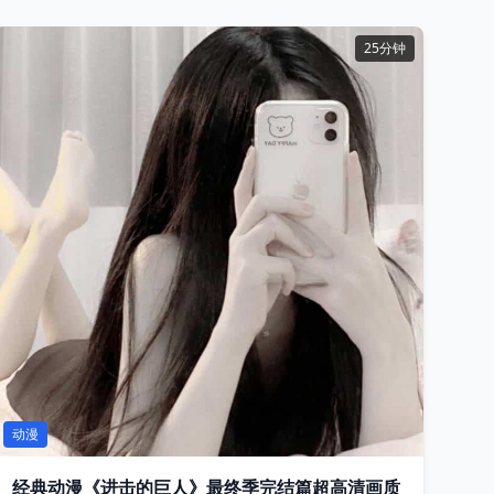
25分钟
动漫
经典动漫《进击的巨人》最终季完结篇超高清画质