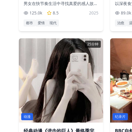
男女在快节奏生活中寻找真爱的感人故
以深夜食
事，剧情跌宕起伏，演员演技精湛，是一
态，每个
125.0
k
8.5
2025
89.0
k
部不可错过的优质国产剧
心灵的经
都市
爱情
现代
治愈
25分钟
纪录片
动漫
BBC
经典动漫《进击的巨人》最终季完