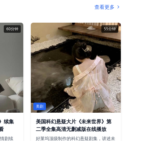
查看更多
60分钟
55分钟
美剧
》续集
美国科幻悬疑大片《未来世界》第
看
二季全集高清无删减版在线播放
情剧续
好莱坞顶级制作的科幻悬疑剧集，讲述未