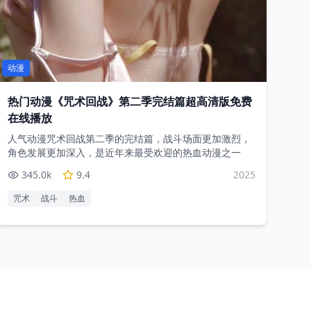
动漫
热门动漫《咒术回战》第二季完结篇超高清版免费
在线播放
人气动漫咒术回战第二季的完结篇，战斗场面更加激烈，
角色发展更加深入，是近年来最受欢迎的热血动漫之一
345.0
k
9.4
2025
咒术
战斗
热血