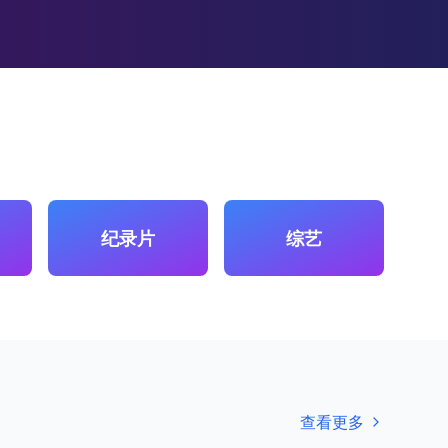
纪录片
综艺
查看更多