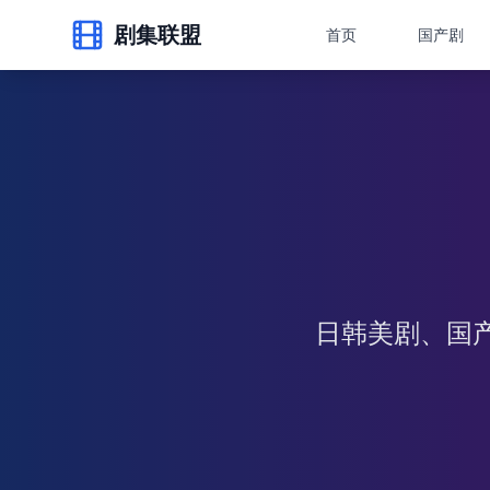
剧集联盟
首页
国产剧
日韩美剧、国