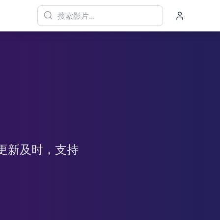
更新及时，支持