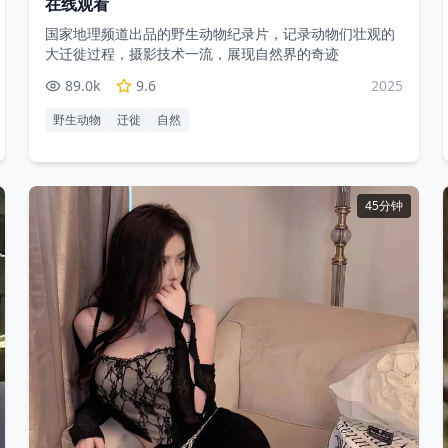
在线观看
国家地理频道出品的野生动物纪录片，记录动物们壮观的
大迁徙过程，摄影技术一流，展现自然界的奇迹
89.0
k
9.6
2025
野生动物
迁徙
自然
45分钟