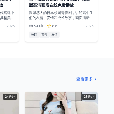
放
版高清画质在线免费播放
代宫廷中
温馨感人的日本校园青春剧，讲述高中生
具精美，
们的友情、爱情和成长故事，画面清新，
是古装剧
音乐动人，是青春题材的优秀作品
2025
94.0
k
8.6
2025
校园
青春
友情
查看更多
24分钟
23分钟