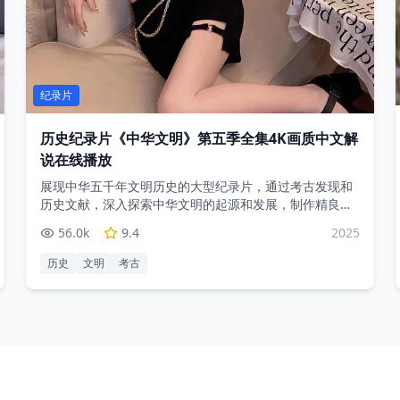
纪录片
历史纪录片《中华文明》第五季全集4K画质中文解
说在线播放
展现中华五千年文明历史的大型纪录片，通过考古发现和
历史文献，深入探索中华文明的起源和发展，制作精良，
内容丰富
56.0
k
9.4
2025
历史
文明
考古