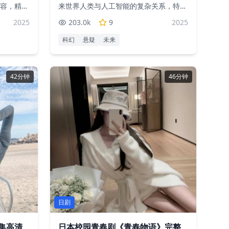
容，精美
来世界人类与人工智能的复杂关系，特效
爱情故
震撼，剧情烧脑，是科幻迷不可错过的精
2025
203.0
k
9
2025
品美剧
科幻
悬疑
未来
42分钟
46分钟
日剧
集高清
日本校园青春剧《青春物语》完整