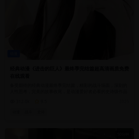
动漫
经典动漫《进击的巨人》最终季完结篇超高清画质免费
在线观看
备受期待的经典动漫最终季完结篇，精彩的战斗场面，深刻的
人性思考，完美的故事收尾，是动漫爱好者必看的史诗级作品
312.0
k
9.5
2025
动漫
战斗
史诗
50分钟