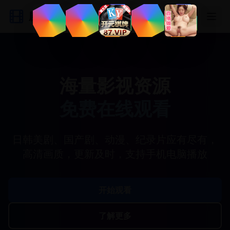
剧集联盟
海量影视资源
免费在线观看
日韩美剧、国产剧、动漫、纪录片应有尽有，
高清画质，更新及时，支持手机电脑播放
开始观看
了解更多