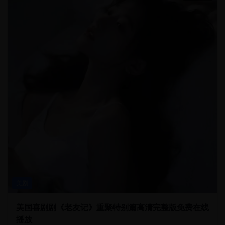
美剧
美国喜剧剧《老友记》重聚特别篇高清完整版免费在线
播放