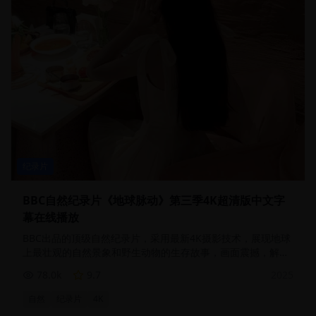
纪录片
BBC自然纪录片《地球脉动》第三季4K超清版中文字
幕在线播放
BBC出品的顶级自然纪录片，采用最新4K摄影技术，展现地球
上最壮观的自然景象和野生动物的生存故事，画面震撼，解说
专业
78.0
k
9.7
2025
自然
纪录片
4K