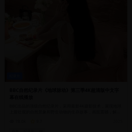
纪录片
BBC自然纪录片《地球脉动》第三季4K超清版中文字
幕在线播放
BBC出品的顶级自然纪录片，采用最新4K摄影技术，展现地球
上最壮观的自然景象和野生动物的生存故事，画面震撼，解说
专业
78.0
k
9.7
2025
自然
纪录片
4K