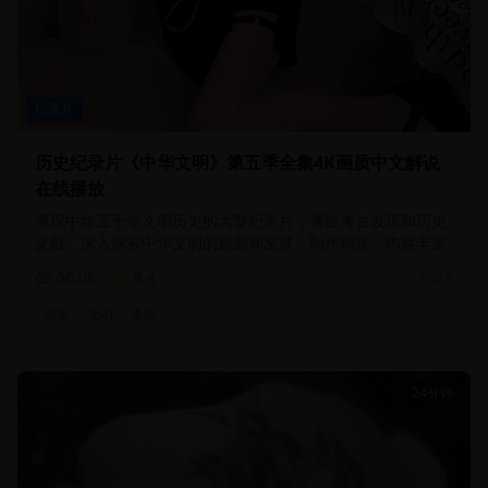
纪录片
历史纪录片《中华文明》第五季全集4K画质中文解说
在线播放
展现中华五千年文明历史的大型纪录片，通过考古发现和历史
文献，深入探索中华文明的起源和发展，制作精良，内容丰富
56.0
k
9.4
2025
历史
文明
考古
24分钟