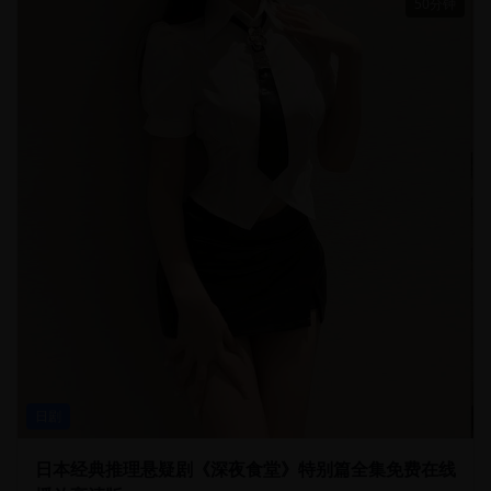
50分钟
日剧
日本经典推理悬疑剧《深夜食堂》特别篇全集免费在线