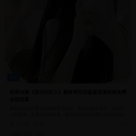
动漫
经典动漫《进击的巨人》最终季完结篇超高清画质免费
在线观看
备受期待的经典动漫最终季完结篇，精彩的战斗场面，深刻的
人性思考，完美的故事收尾，是动漫爱好者必看的史诗级作品
312.0
k
9.5
2025
动漫
战斗
史诗